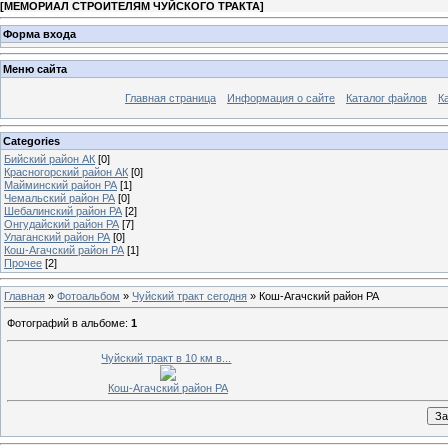
[
МЕМОРИАЛ СТРОИТЕЛЯМ ЧУЙСКОГО ТРАКТА
]
Форма входа
Меню сайта
Главная страница
Информация о сайте
Каталог файлов
К
Categories
Бийский район АК
[0]
Красногорский район АК
[0]
Майминский район РА
[1]
Чемальский район РА
[0]
Шебалинский район РА
[2]
Онгудайский район РА
[7]
Улаганский район РА
[0]
Кош-Агачский район РА
[1]
Прочее
[2]
Главная
»
Фотоальбом
»
Чуйский тракт сегодня
» Кош-Агачский район РА
Фотографий в альбоме
:
1
Чуйский тракт в 10 км в...
Кош-Агачский район РА