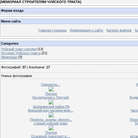
[
МЕМОРИАЛ СТРОИТЕЛЯМ ЧУЙСКОГО ТРАКТА
]
Форма входа
Меню сайта
Главная страница
Информация о сайте
Каталог файлов
К
Categories
Чуйский тракт сегодня
[13]
История Чуйского тракта
[21]
Мемориал
[3]
Фотографий:
37
| Альбомов:
17
Новые фотографии
Горизонты...
Прочее
На подъезде к Топучей
Будап
Шебалинский район РА
Внешний вид часовни мем...
Часо
Проекты, эскизы, фотогр...
Проек
старый чуйский тракт
Тр
Прочее
Основной транспорт в ...
оста