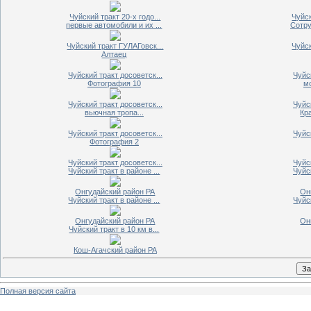
Чуйский тракт 20-х годо...
Чуйск
первые автомобили и их ...
Сотру
Чуйский тракт ГУЛАГовск...
Чуйск
Алтаец
Чуйский тракт досоветск...
Чуйс
Фотография 10
мо
Чуйский тракт досоветск...
Чуйс
вьючная тропа...
Кра
Чуйский тракт досоветск...
Чуйс
Фотография 2
Чуйский тракт досоветск...
Чуйс
Чуйский тракт в районе ...
Чуйск
Онгудайский район РА
Он
Чуйский тракт в районе ...
Чуйск
Онгудайский район РА
Он
Чуйский тракт в 10 км в...
Кош-Агачский район РА
Полная версия сайта